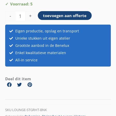
Steigerhout
Voorraad: 5
bank
-
+
toevoegen aan offerte
aantal
Eigen productie, opslag en transport
Unieke stukken uit eigen atelier
Grootste aanbod in de Benelux
Enkel kwalitatieve materialen
All-in service
Deel dit item
SKU
LOUNGE-STGRHT-BNK