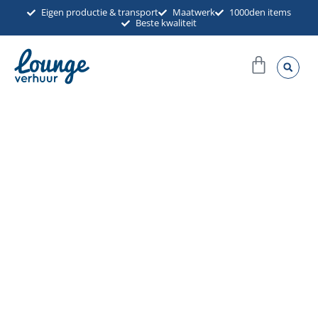
Ga
Eigen productie & transport
Maatwerk
1000den items
Beste kwaliteit
naar
de
Winkel
inhoud