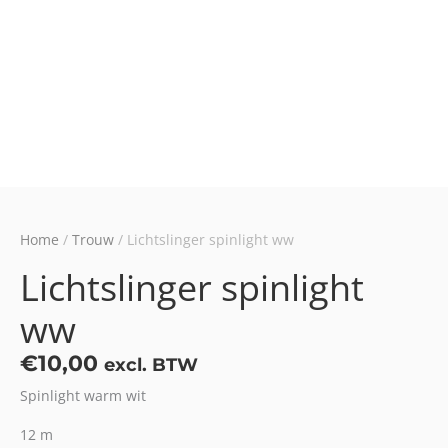
Home
/
Trouw
/ Lichtslinger spinlight ww
Lichtslinger spinlight
ww
€
10,00
excl. BTW
Spinlight warm wit
12 m