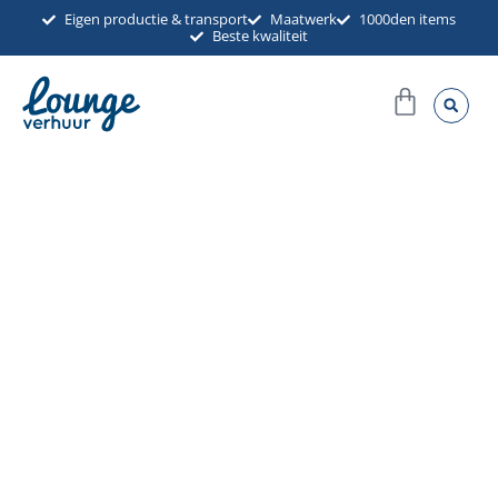
Ga
Eigen productie & transport
Maatwerk
1000den items
Beste kwaliteit
naar
de
Winkel
inhoud