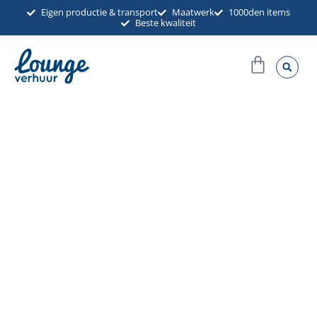
Ga
Eigen productie & transport
Maatwerk
1000den items
Beste kwaliteit
naar
de
Winkel
inhoud