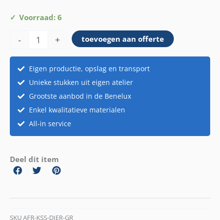
Sierkussen
Voorraad: 6
dierenprint
-
+
toevoegen aan offerte
grijs
aantal
Eigen productie, opslag en transport
Unieke stukken uit eigen atelier
Grootste aanbod in de Benelux
Enkel kwalitatieve materialen
All-in service
Deel dit item
SKU
AFR-KSS-DIER-GR