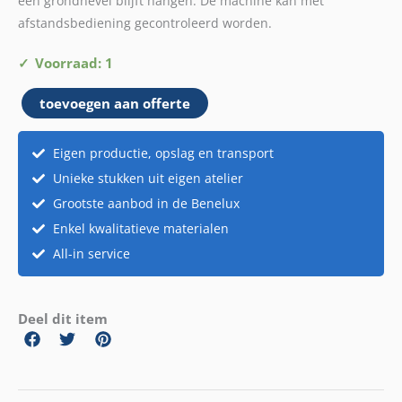
een grondnevel blijft hangen. De machine kan met
afstandsbediening gecontroleerd worden.
Showtec
Voorraad: 1
low
toevoegen aan offerte
fog
machine
aantal
Eigen productie, opslag en transport
Unieke stukken uit eigen atelier
Grootste aanbod in de Benelux
Enkel kwalitatieve materialen
All-in service
Deel dit item