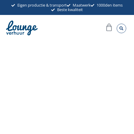
Ga
Eigen productie & transport
Maatwerk
1000den items
Beste kwaliteit
naar
de
Winkel
inhoud