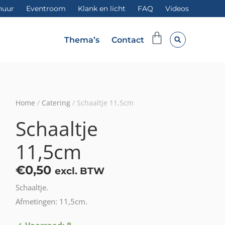
huur
Eventroom
Klank en licht
FAQ
Videos
Winkelwag
Thema’s
Contact
Home
/
Catering
/ Schaaltje 11,5cm
Schaaltje
11,5cm
€
0,50
excl. BTW
Schaaltje.
Afmetingen: 11,5cm.
Schaaltje