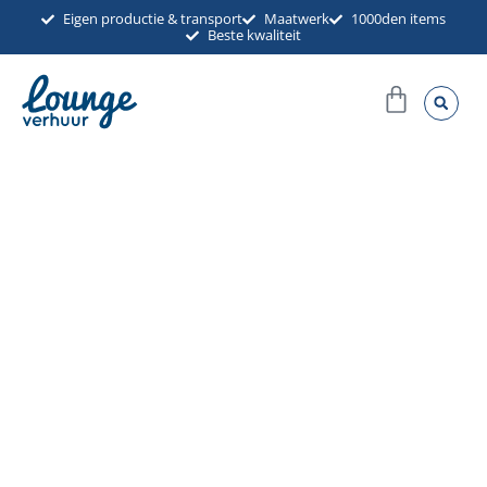
Ga
Eigen productie & transport
Maatwerk
1000den items
Beste kwaliteit
naar
de
Winkel
inhoud