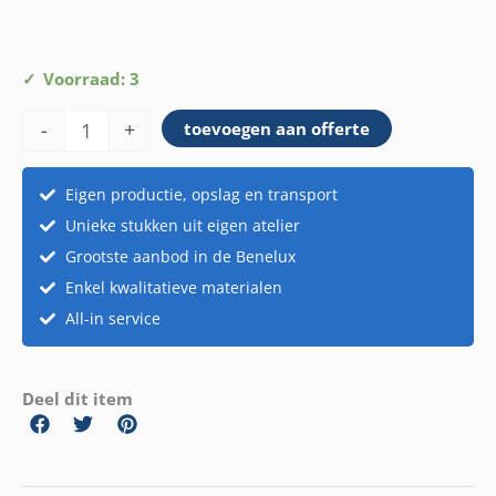
Safari
Voorraad: 3
Toogelement
-
+
toevoegen aan offerte
recht
aantal
Eigen productie, opslag en transport
Unieke stukken uit eigen atelier
Grootste aanbod in de Benelux
Enkel kwalitatieve materialen
All-in service
Deel dit item