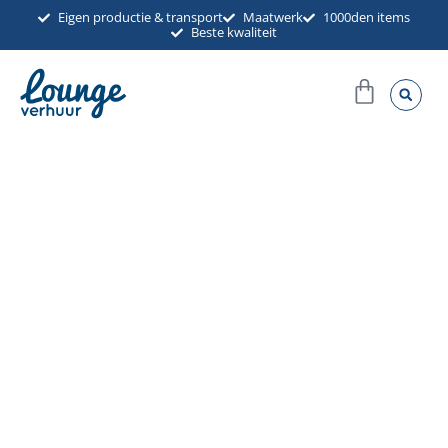
Ga
Eigen productie & transport
Maatwerk
1000den items
Beste kwaliteit
naar
de
Winkel
inhoud