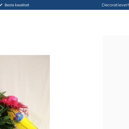
Beste kwaliteit
Decoratiever