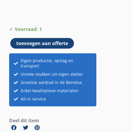
Rieten
Voorraad: 1
tafeltje
toevoegen aan offerte
aantal
Eigen productie, opslag en
transport
Unieke stukken uit eigen atelier
Grootste aanbod in de Benelux
Enkel kwalitatieve materialen
All-in service
Deel dit item