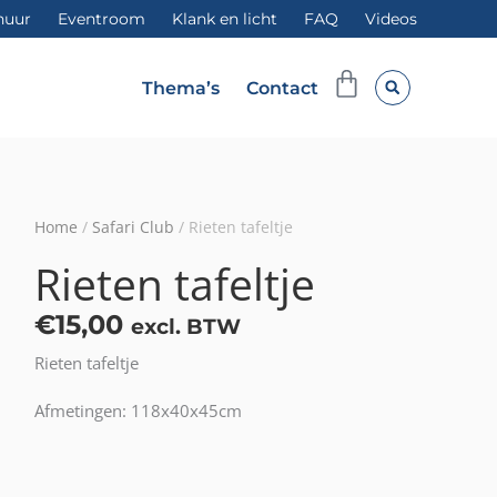
huur
Eventroom
Klank en licht
FAQ
Videos
Winkelwag
Thema’s
Contact
Home
/
Safari Club
/ Rieten tafeltje
Rieten tafeltje
€
15,00
excl. BTW
Rieten tafeltje
Afmetingen: 118x40x45cm