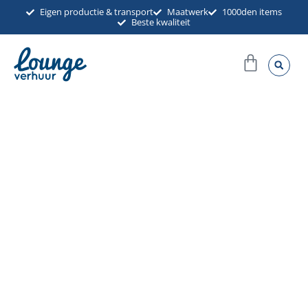
Ga
Eigen productie & transport
Maatwerk
1000den items
Beste kwaliteit
naar
de
Winkel
inhoud