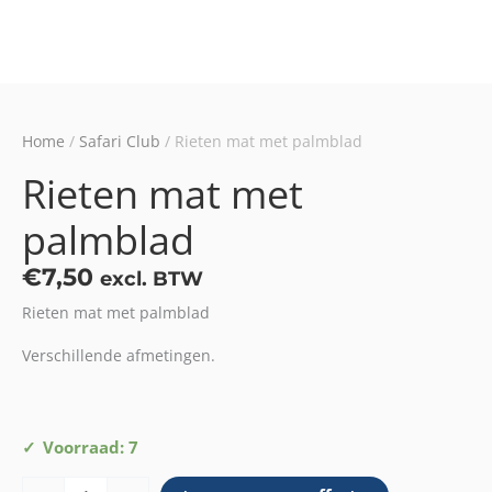
Home
/
Safari Club
/ Rieten mat met palmblad
Rieten mat met
palmblad
€
7,50
excl. BTW
Rieten mat met palmblad
Verschillende afmetingen.
Rieten
Voorraad: 7
mat