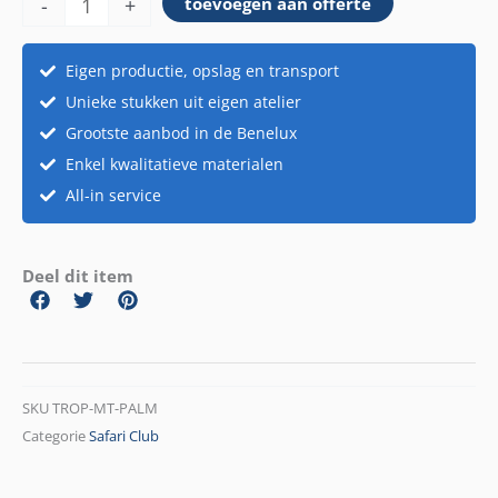
-
+
toevoegen aan offerte
met
palmblad
aantal
Eigen productie, opslag en transport
Unieke stukken uit eigen atelier
Grootste aanbod in de Benelux
Enkel kwalitatieve materialen
All-in service
Deel dit item
SKU
TROP-MT-PALM
Categorie
Safari Club