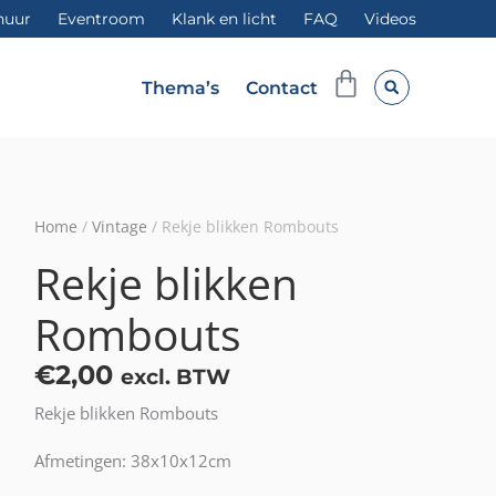
huur
Eventroom
Klank en licht
FAQ
Videos
Winkelwag
Thema’s
Contact
Home
/
Vintage
/ Rekje blikken Rombouts
Rekje blikken
Rombouts
€
2,00
excl. BTW
Rekje blikken Rombouts
Afmetingen: 38x10x12cm