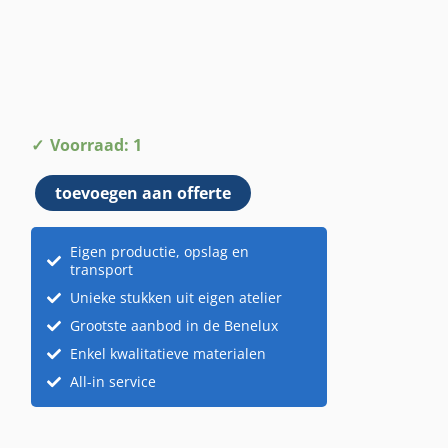
Rekje
Voorraad: 1
blikken
toevoegen aan offerte
Rombouts
aantal
Eigen productie, opslag en
transport
Unieke stukken uit eigen atelier
Grootste aanbod in de Benelux
Enkel kwalitatieve materialen
All-in service