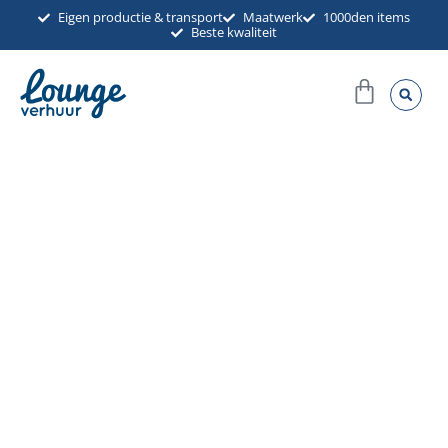
Ga
Eigen productie & transport
Maatwerk
1000den items
Beste kwaliteit
naar
de
Winkel
inhoud