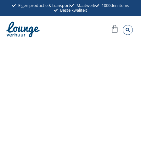
Ga
Eigen productie & transport
Maatwerk
1000den items
Beste kwaliteit
naar
de
Winkel
inhoud