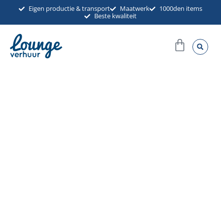
Ga
Eigen productie & transport
Maatwerk
1000den items
Beste kwaliteit
naar
de
Winkel
inhoud