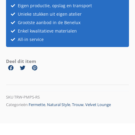
Eigen productie, opslag en transport
Unieke stukken uit eigen atelier
Grootste aanbod in de Benelux
Enkel kwalitatieve materialen
All-in service
Deel dit item
SKU
TRW-PMPS-RS
Categorieën
Fermette
,
Natural Style
,
Trouw
,
Velvet Lounge