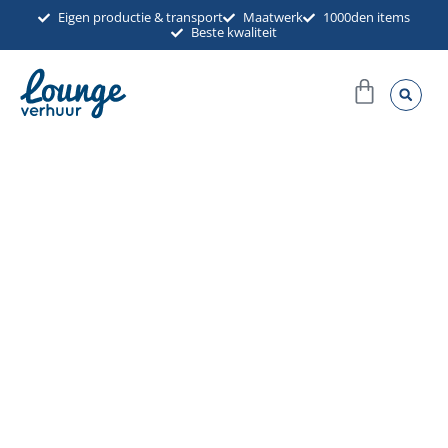
Ga
Eigen productie & transport
Maatwerk
1000den items
Beste kwaliteit
naar
de
Winkel
inhoud