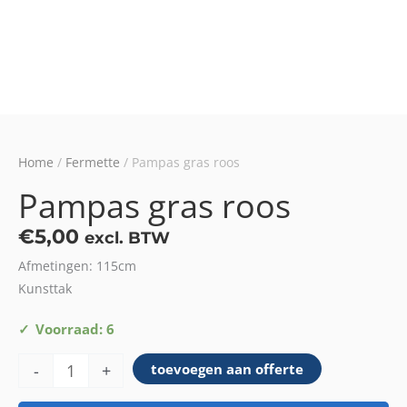
Home
/
Fermette
/ Pampas gras roos
Pampas gras roos
€
5,00
excl. BTW
Afmetingen: 115cm
Kunsttak
Pampas
Voorraad: 6
gras
-
+
toevoegen aan offerte
roos
aantal