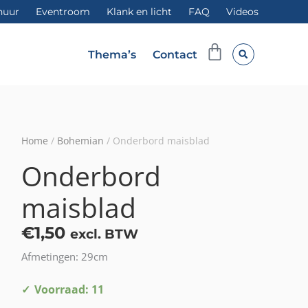
huur
Eventroom
Klank en licht
FAQ
Videos
Winkelwag
Thema’s
Contact
Home
/
Bohemian
/ Onderbord maisblad
Onderbord
maisblad
€
1,50
excl. BTW
Afmetingen: 29cm
Onderbord
Voorraad: 11
maisblad