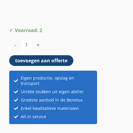
Neon
Voorraad: 2
palmboom
-
+
aantal
toevoegen aan offerte
Eigen productie, opslag en
transport
Unieke stukken uit eigen atelier
Grootste aanbod in de Benelux
Enkel kwalitatieve materialen
All-in service