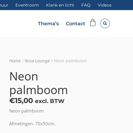
huur
Eventroom
Klank en licht
FAQ
Videos
Winkelwag
Thema’s
Contact
Home
/
Ibiza Lounge
/ Neon palmboom
Neon
palmboom
€
15,00
excl. BTW
Neon palmboom
Afmetingen: 70x50cm.