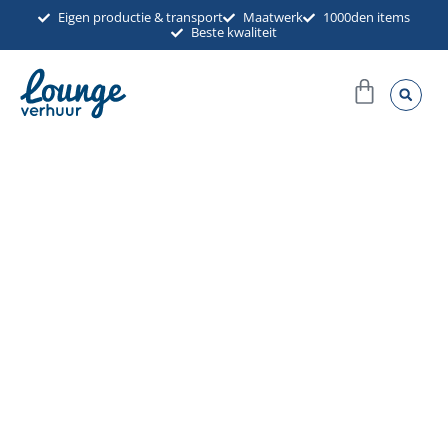
Ga
Eigen productie & transport
Maatwerk
1000den items
Beste kwaliteit
naar
de
Winkel
inhoud