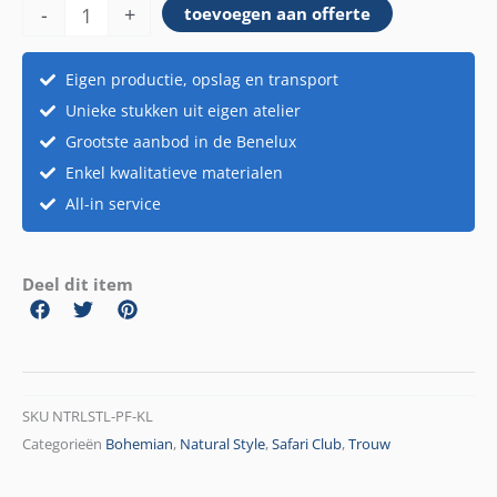
-
+
toevoegen aan offerte
klein
aantal
Eigen productie, opslag en transport
Unieke stukken uit eigen atelier
Grootste aanbod in de Benelux
Enkel kwalitatieve materialen
All-in service
Deel dit item
SKU
NTRLSTL-PF-KL
Categorieën
Bohemian
,
Natural Style
,
Safari Club
,
Trouw