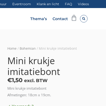
huur
Eventroom
Klank en licht
FAQ
Videos
Winkelwag
Thema’s
Contact
Home
/
Bohemian
/ Mini krukje imitatiebont
Mini krukje
imitatiebont
€
1,50
excl. BTW
Mini krukje imitatiebont
Afmetingen: 18cm x 19cm.
Mini