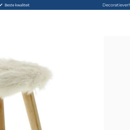
Beste kwaliteit
Decoratiever