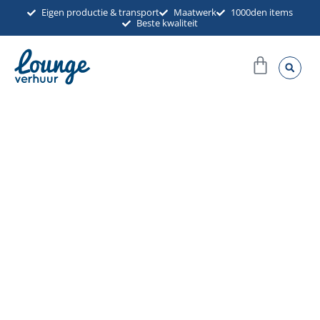
Ga
Eigen productie & transport
Maatwerk
1000den items
Beste kwaliteit
naar
de
Winkel
inhoud