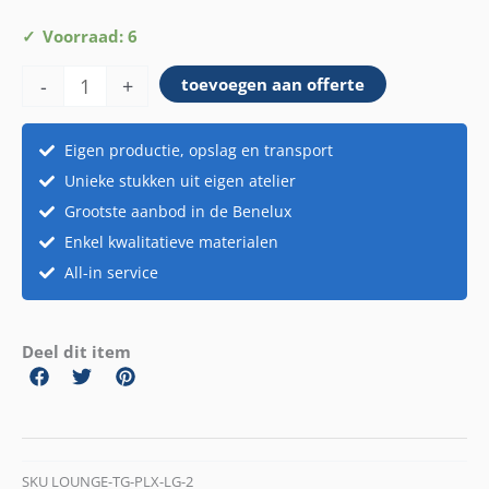
Loungetoog
Voorraad: 6
laag
-
+
toevoegen aan offerte
met
werktablet
aantal
Eigen productie, opslag en transport
Unieke stukken uit eigen atelier
Grootste aanbod in de Benelux
Enkel kwalitatieve materialen
All-in service
Deel dit item
SKU
LOUNGE-TG-PLX-LG-2