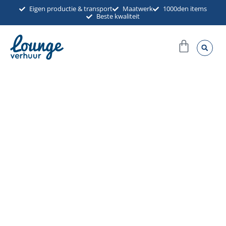
Ga
Eigen productie & transport
Maatwerk
1000den items
Beste kwaliteit
naar
de
Winkel
inhoud