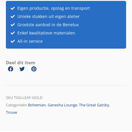
Eigen productie, opslag en transport
Unieke stukken uit eigen atelier
Grootste aanbod in de Benelux
Enkel kwalitatieve materialen
All-in service
Deel dit item
SKU
TGG-LEAF-GOLD
Categorieën
Bohemian
,
Ganesha Lounge
,
The Great Gatsby
,
Trouw