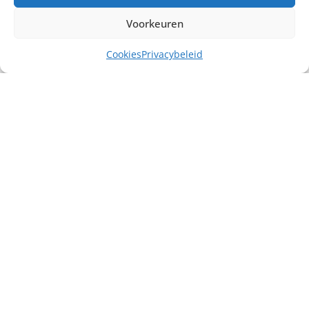
Voorkeuren
Cookies
Privacybeleid
Misschien heb je ook interesse in ...
€
40,00
excl. BTW