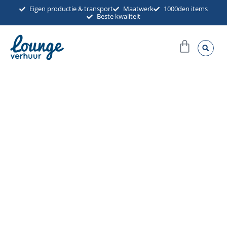
Ga
Eigen productie & transport
Maatwerk
1000den items
Beste kwaliteit
naar
de
Winkel
inhoud