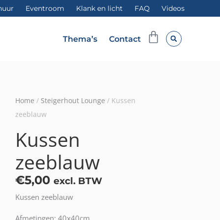
huur
Eventroom
Klank en licht
FAQ
Videos
Winkelwag
Thema’s
Contact
Home
/
Steigerhout Lounge
/ Kussen
zeeblauw
Kussen
zeeblauw
€
5,00
excl. BTW
Kussen zeeblauw
Afmetingen: 40x40cm.