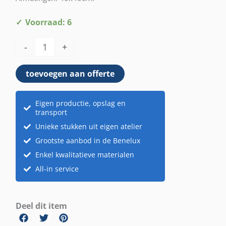
Kussen
Voorraad: 6
zeeblauw
-
+
aantal
toevoegen aan offerte
Eigen productie, opslag en
transport
Unieke stukken uit eigen atelier
Grootste aanbod in de Benelux
Enkel kwalitatieve materialen
All-in service
Deel dit item