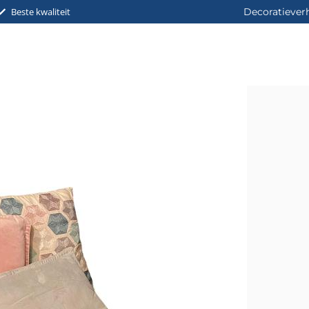
Beste kwaliteit
Decoratiever