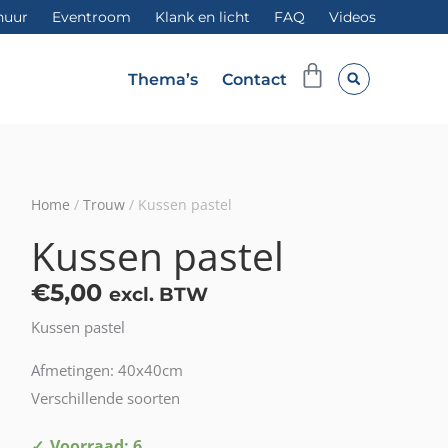
huur
Eventroom
Klank en licht
FAQ
Videos
Winkelwag
Thema’s
Contact
Home
/
Trouw
/ Kussen pastel
Kussen pastel
€
5,00
excl. BTW
Kussen pastel
Afmetingen: 40x40cm
Verschillende soorten
Kussen
Voorraad: 6