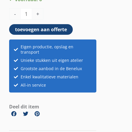
pastel
-
+
aantal
toevoegen aan offerte
Eigen productie, opslag en
transport
Unieke stukken uit eigen atelier
Grootste aanbod in de Benelux
Enkel kwalitatieve materialen
All-in service
Deel dit item