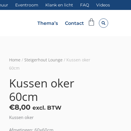
huur
Eventroom
Klank en licht
FAQ
Videos
Winkelwag
Thema’s
Contact
Home
/
Steigerhout Lounge
/ Kussen oker
60cm
Kussen oker
60cm
€
8,00
excl. BTW
Kussen oker
Afmetingen: 60x60cm.