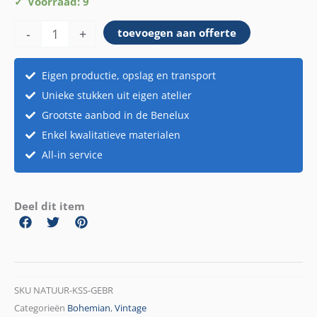
Kussen
Voorraad: 9
gebreid
-
+
toevoegen aan offerte
beige
aantal
Eigen productie, opslag en transport
Unieke stukken uit eigen atelier
Grootste aanbod in de Benelux
Enkel kwalitatieve materialen
All-in service
Deel dit item
SKU
NATUUR-KSS-GEBR
Categorieën
Bohemian
,
Vintage