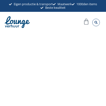
Ga
Eigen productie & transport
Maatwerk
1000den items
Beste kwaliteit
naar
de
Winkel
inhoud