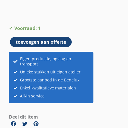
Koperen
Voorraad: 1
bakje
toevoegen aan offerte
aantal
Eigen productie, opslag en
transport
Unieke stukken uit eigen atelier
Grootste aanbod in de Benelux
Enkel kwalitatieve materialen
All-in service
Deel dit item