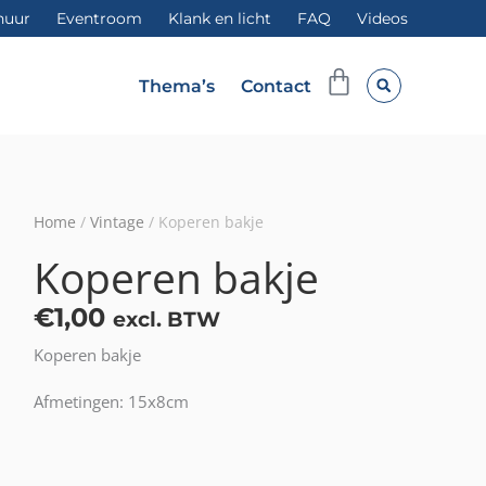
huur
Eventroom
Klank en licht
FAQ
Videos
Winkelwag
Thema’s
Contact
Home
/
Vintage
/ Koperen bakje
Koperen bakje
€
1,00
excl. BTW
Koperen bakje
Afmetingen: 15x8cm