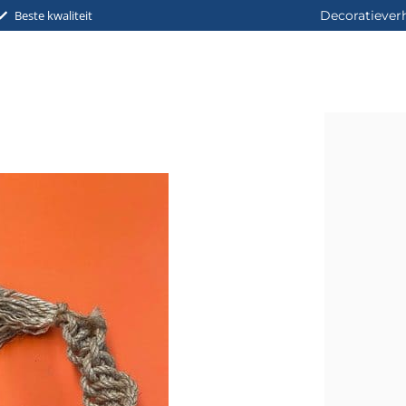
Beste kwaliteit
Decoratiever