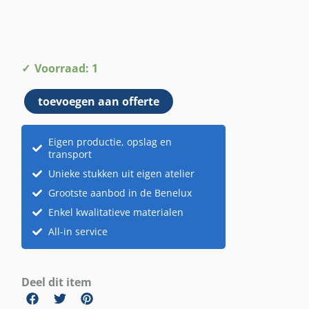
Koord
Voorraad: 1
geknoopt
toevoegen aan offerte
aantal
Eigen productie, opslag en
transport
Unieke stukken uit eigen atelier
Grootste aanbod in de Benelux
Enkel kwalitatieve materialen
All-in service
Deel dit item