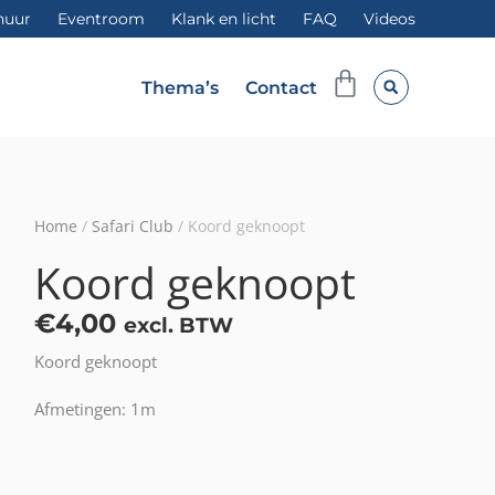
huur
Eventroom
Klank en licht
FAQ
Videos
Winkelwag
Thema’s
Contact
Home
/
Safari Club
/ Koord geknoopt
Koord geknoopt
€
4,00
excl. BTW
Koord geknoopt
Afmetingen: 1m