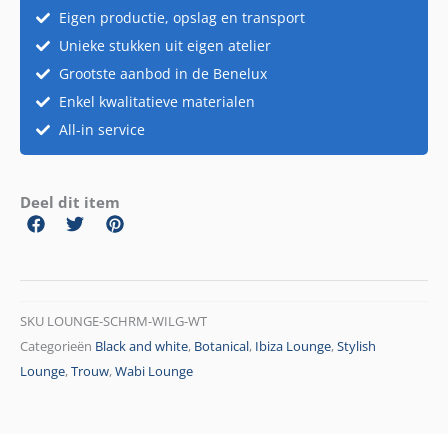
Eigen productie, opslag en transport
Unieke stukken uit eigen atelier
Grootste aanbod in de Benelux
Enkel kwalitatieve materialen
All-in service
Deel dit item
SKU
LOUNGE-SCHRM-WILG-WT
Categorieën
Black and white
,
Botanical
,
Ibiza Lounge
,
Stylish
Lounge
,
Trouw
,
Wabi Lounge