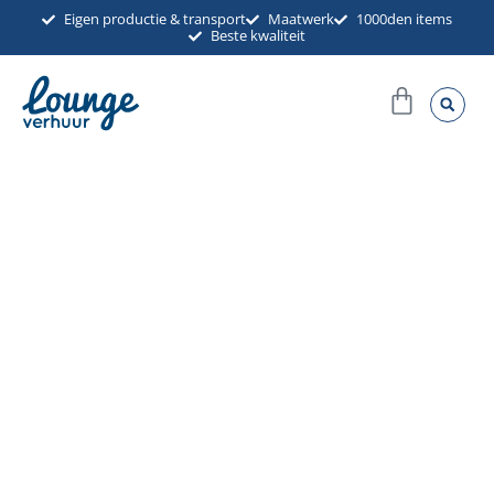
Ga
Eigen productie & transport
Maatwerk
1000den items
Beste kwaliteit
naar
de
Winkel
inhoud