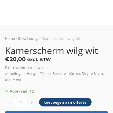
Home
/
Ibiza Lounge
/ Kamerscherm wilg wit
Kamerscherm wilg wit
€
20,00
excl. BTW
Kamerscherm wilg wit
Afmetingen: Hoogte 90cm x Breedte 140cm x Diepte 31cm.
Kleur: wit.
Kamerscherm
Voorraad: 12
wilg
-
+
toevoegen aan offerte
wit
aantal