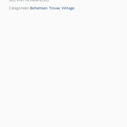
SKU
VINT-SCHRM-ECRU
Categorieën
Bohemian
,
Trouw
,
Vintage