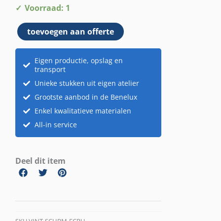
Kamerscherm
Voorraad: 1
vintage
toevoegen aan offerte
ecru
aantal
Eigen productie, opslag en
transport
Unieke stukken uit eigen atelier
Grootste aanbod in de Benelux
Enkel kwalitatieve materialen
All-in service
Deel dit item