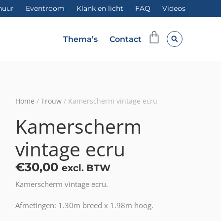
huur
Eventroom
Klank en licht
FAQ
Videos
Winkelwag
Thema’s
Contact
Home
/
Trouw
/ Kamerscherm vintage ecru
Kamerscherm
vintage ecru
€
30,00
excl. BTW
Kamerscherm vintage ecru.
Afmetingen: 1.30m breed x 1.98m hoog.