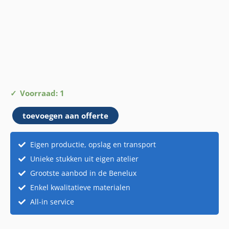
Houten
Voorraad: 1
kistje
toevoegen aan offerte
wit
aantal
Eigen productie, opslag en transport
Unieke stukken uit eigen atelier
Grootste aanbod in de Benelux
Enkel kwalitatieve materialen
All-in service