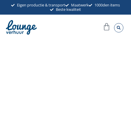
Ga
Eigen productie & transport
Maatwerk
1000den items
Beste kwaliteit
naar
de
Winkel
inhoud