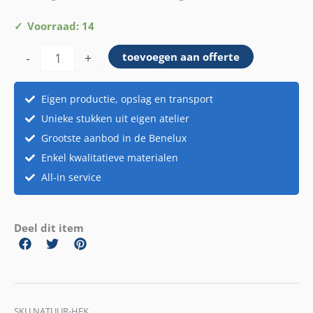
Hekje
Voorraad: 14
klimop
-
+
toevoegen aan offerte
aantal
Eigen productie, opslag en transport
Unieke stukken uit eigen atelier
Grootste aanbod in de Benelux
Enkel kwalitatieve materialen
All-in service
Deel dit item
SKU
NATUUR-HEK