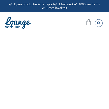
Ga
Eigen productie & transport
Maatwerk
1000den items
Beste kwaliteit
naar
de
Winkel
inhoud