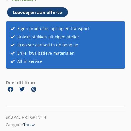
groot
toevoegen aan offerte
op
voet
aantal
Eigen productie, opslag en transport
Unieke stukken uit eigen atelier
Grootste aanbod in de Benelux
Enkel kwalitatieve materialen
All-in service
Deel dit item
SKU
VAL-HRT-GRT-VT-4
Categorie
Trouw