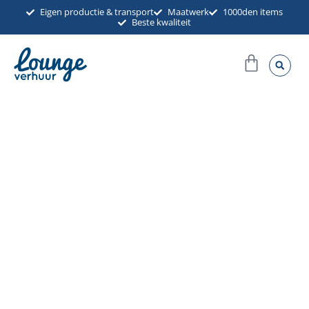
Ga
Eigen productie & transport
Maatwerk
1000den items
Beste kwaliteit
naar
de
Winkel
inhoud