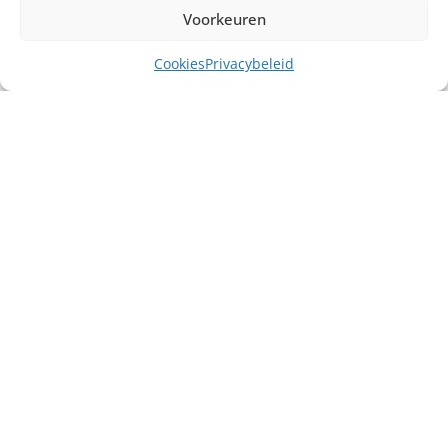
Voorkeuren
Cookies
Privacybeleid
Misschien heb je ook interesse in ...
€
40,00
excl. BTW