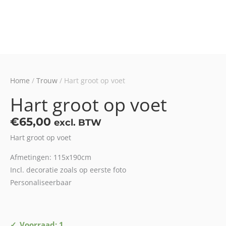
Home
/
Trouw
/ Hart groot op voet
Hart groot op voet
€
65,00
excl. BTW
Hart groot op voet
Afmetingen: 115x190cm
Incl. decoratie zoals op eerste foto
Personaliseerbaar
Hart
Voorraad: 1