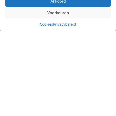
Akkoord
Voorkeuren
Cookies
Privacybeleid
Misschien heb je ook interesse in ...
€
10,00
excl. BTW