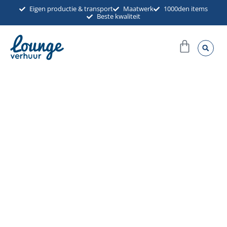
Ga
Eigen productie & transport
Maatwerk
1000den items
Beste kwaliteit
naar
de
Winkel
inhoud