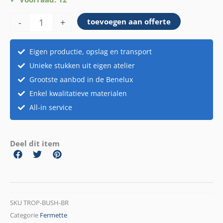
bush
-
+
toevoegen aan offerte
brown
57cm
aantal
Eigen productie, opslag en transport
Unieke stukken uit eigen atelier
Grootste aanbod in de Benelux
Enkel kwalitatieve materialen
All-in service
Deel dit item
SKU
TROP-BUSH-BR
Categorie
Fermette