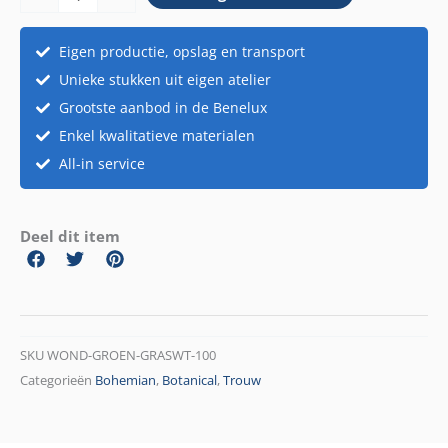
wit
aantal
Eigen productie, opslag en transport
Unieke stukken uit eigen atelier
Grootste aanbod in de Benelux
Enkel kwalitatieve materialen
All-in service
Deel dit item
SKU
WOND-GROEN-GRASWT-100
Categorieën
Bohemian
,
Botanical
,
Trouw