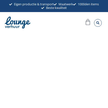
Ga
Eigen productie & transport
Maatwerk
1000den items
Beste kwaliteit
naar
de
Winkel
inhoud