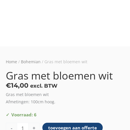
Home
/
Bohemian
/ Gras met bloemen wit
Gras met bloemen wit
€
14,00
excl. BTW
Gras met bloemen wit
Afmetingen: 100cm hoog.
Gras
Voorraad: 6
met
-
+
toevoegen aan offerte
bloemen