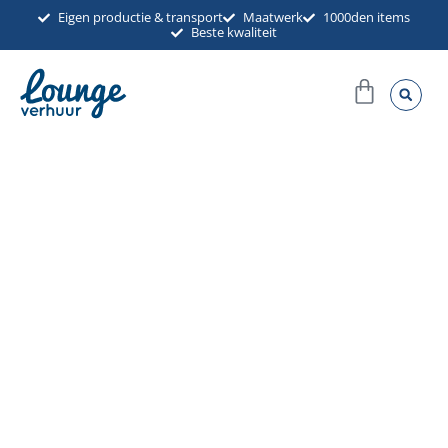
Ga
Eigen productie & transport
Maatwerk
1000den items
Beste kwaliteit
naar
de
Winkel
inhoud