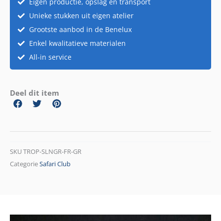
Eigen productie, opslag en transport
Unieke stukken uit eigen atelier
Grootste aanbod in de Benelux
Enkel kwalitatieve materialen
All-in service
Deel dit item
SKU
TROP-SLNGR-FR-GR
Categorie
Safari Club