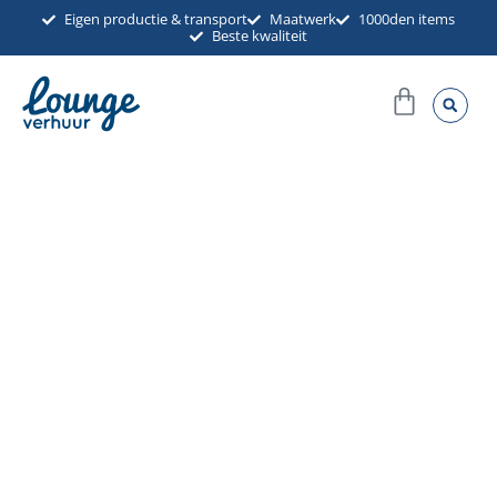
Ga
Eigen productie & transport
Maatwerk
1000den items
Beste kwaliteit
naar
de
Winkel
inhoud