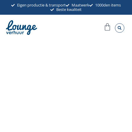
Ga
Eigen productie & transport
Maatwerk
1000den items
Beste kwaliteit
naar
de
Winkel
inhoud