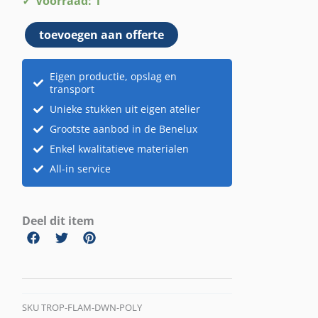
Voorraad: 1
head
toevoegen aan offerte
down
aantal
Eigen productie, opslag en
transport
Unieke stukken uit eigen atelier
Grootste aanbod in de Benelux
Enkel kwalitatieve materialen
All-in service
Deel dit item
SKU
TROP-FLAM-DWN-POLY