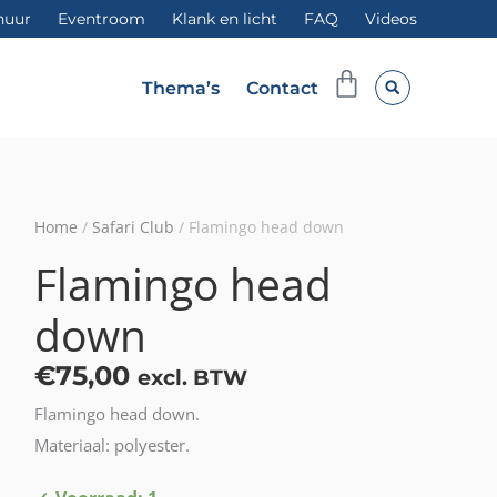
huur
Eventroom
Klank en licht
FAQ
Videos
Winkelwag
Thema’s
Contact
Home
/
Safari Club
/ Flamingo head down
Flamingo head
down
€
75,00
excl. BTW
Flamingo head down.
Materiaal: polyester.
Flamingo