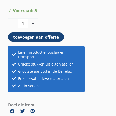
Dahlia
Voorraad: 5
XL
-
+
roos
aantal
toevoegen aan offerte
Eigen productie, opslag en
transport
Unieke stukken uit eigen atelier
Grootste aanbod in de Benelux
Enkel kwalitatieve materialen
All-in service
Deel dit item