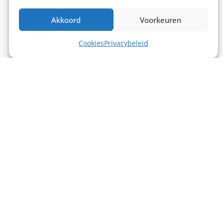
Akkoord
Voorkeuren
Cookies
Privacybeleid
€
120,00
€
90,00
excl. BTW
excl. BTW