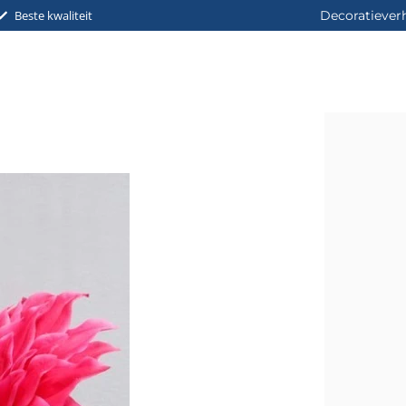
Beste kwaliteit
Decoratiever