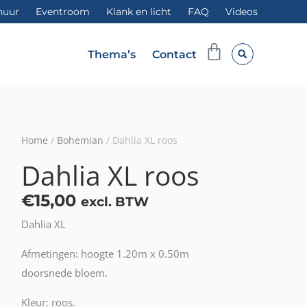
huur
Eventroom
Klank en licht
FAQ
Videos
Winkelwag
Thema’s
Contact
Home
/
Bohemian
/ Dahlia XL roos
Dahlia XL roos
€
15,00
excl. BTW
Dahlia XL
Afmetingen: hoogte 1.20m x 0.50m
doorsnede bloem.
Kleur: roos.