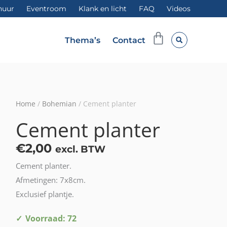
huur
Eventroom
Klank en licht
FAQ
Videos
Winkelwag
Thema’s
Contact
Home
/
Bohemian
/ Cement planter
Cement planter
€
2,00
excl. BTW
Cement planter.
Afmetingen: 7x8cm.
Exclusief plantje.
Cement
Voorraad: 72