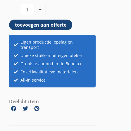
planter
-
+
aantal
toevoegen aan offerte
Eigen productie, opslag en
transport
Unieke stukken uit eigen atelier
Grootste aanbod in de Benelux
Enkel kwalitatieve materialen
All-in service
Deel dit item