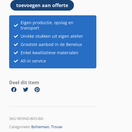
toevoegen aan offerte
Eigen productie, opslag en
transport
Unieke stukken uit eigen atelier
Grootste aanbod in de Benelux
Enkel kwalitatieve materialen
All-in service
Deel dit item
SKU
WOND-BXS-BG
Categorieën
Bohemian
,
Trouw