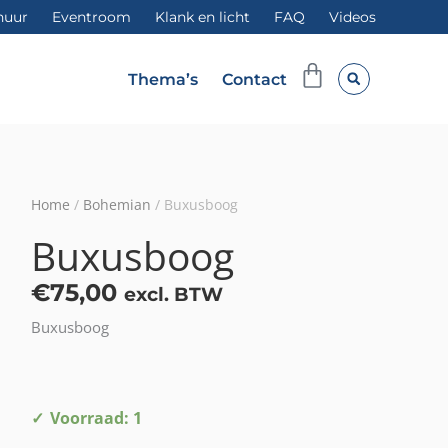
huur
Eventroom
Klank en licht
FAQ
Videos
Winkelwag
Thema’s
Contact
Home
/
Bohemian
/ Buxusboog
Buxusboog
€
75,00
excl. BTW
Buxusboog
Buxusboog
Voorraad: 1
aantal