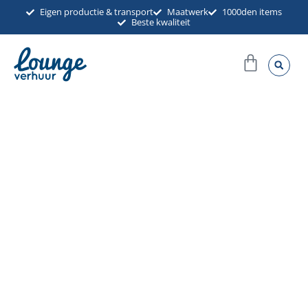
Ga
Eigen productie & transport
Maatwerk
1000den items
Beste kwaliteit
naar
de
Winkel
inhoud