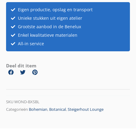
Eigen productie, opslag en transport
Unieke stukken uit eigen atelier
Grootste aanbod in de Benelux
Enkel kwalitatieve materialen
All-in service
Deel dit item
SKU
WOND-BXSBL
Categorieën
Bohemian
,
Botanical
,
Steigerhout Lounge