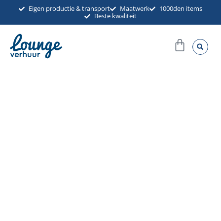
Ga
Eigen productie & transport
Maatwerk
1000den items
Beste kwaliteit
naar
de
Winkel
inhoud