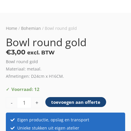
Home
/
Bohemian
/ Bowl round gold
Bowl round gold
€
3,00
excl. BTW
Bowl round gold
Materiaal: metaal.
Afmetingen: D24cm x H16CM.
Bowl
Voorraad: 12
round
-
+
toevoegen aan offerte
gold
aantal
Eigen productie, opslag en transport
Unieke stukken uit eigen atelier