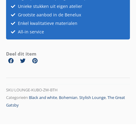
Unieke stukken uit eigen atelier
Grootste aanbod in de Benelux
Enkel kwalitatieve materialen
All-in service
Deel dit item
SKU
LOUNGE-KUBO-ZW-BTH
Categorieën
Black and white
,
Bohemian
,
Stylish Lounge
,
The Great
Gatsby