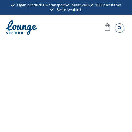
Ga
Eigen productie & transport
Maatwerk
1000den items
Beste kwaliteit
naar
de
Winkel
inhoud