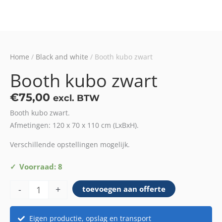
Home
/
Black and white
/ Booth kubo zwart
Booth kubo zwart
€
75,00
excl. BTW
Booth kubo zwart.
Afmetingen: 120 x 70 x 110 cm (LxBxH).
Verschillende opstellingen mogelijk.
Booth
Voorraad: 8
kubo
-
+
toevoegen aan offerte
zwart
aantal
Eigen productie, opslag en transport