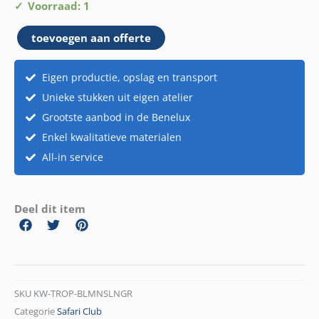
Bloemenslinger
Voorraad: 1
aantal
toevoegen aan offerte
Eigen productie, opslag en transport
Unieke stukken uit eigen atelier
Grootste aanbod in de Benelux
Enkel kwalitatieve materialen
All-in service
Deel dit item
SKU
KW-TROP-BLMNSLNGR
Categorie
Safari Club