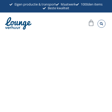
Ga
Eigen productie & transport
Maatwerk
1000den items
Beste kwaliteit
naar
de
Winkel
inhoud