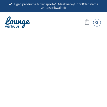
Ga
Eigen productie & transport
Maatwerk
1000den items
Beste kwaliteit
naar
de
Winkel
inhoud