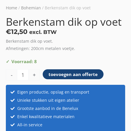
Home
/
Bohemian
/ Berkenstam dik op voet
Berkenstam dik op voet
€
12,50
excl. BTW
Berkenstam dik op voet.
Afmetingen: 200cm metalen voetje.
Berkenstam
Voorraad: 8
dik
-
+
toevoegen aan offerte
op
voet
aantal
Eigen productie, opslag en transport
Unieke stukken uit eigen atelier
Grootste aanbod in de Benelux
Enkel kwalitatieve materialen
All-in service