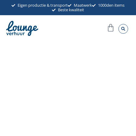
Ga
Eigen productie & transport
Maatwerk
1000den items
Beste kwaliteit
naar
de
Winkel
inhoud