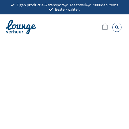
Ga
Eigen productie & transport
Maatwerk
1000den items
Beste kwaliteit
naar
de
Winkel
inhoud