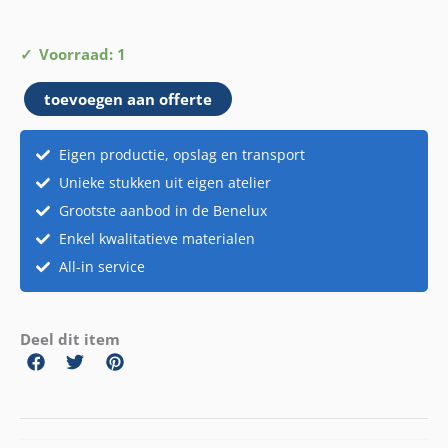
Beeldje
Voorraad: 1
Hawaii
toevoegen aan offerte
vrouw
aantal
Eigen productie, opslag en transport
Unieke stukken uit eigen atelier
Grootste aanbod in de Benelux
Enkel kwalitatieve materialen
All-in service
Deel dit item