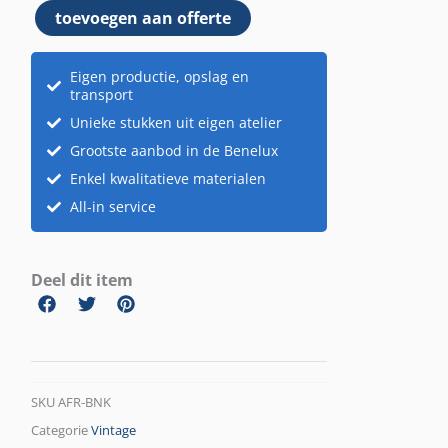
toevoegen aan offerte
Eigen productie, opslag en
transport
Unieke stukken uit eigen atelier
Grootste aanbod in de Benelux
Enkel kwalitatieve materialen
All-in service
Deel dit item
SKU
AFR-BNK
Categorie
Vintage