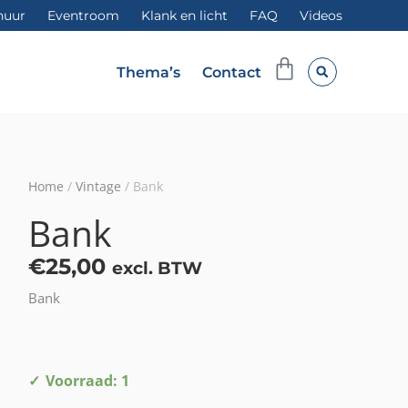
huur
Eventroom
Klank en licht
FAQ
Videos
Winkelwag
Thema’s
Contact
Home
/
Vintage
/ Bank
Bank
€
25,00
excl. BTW
Bank
Bank
Voorraad: 1
aantal